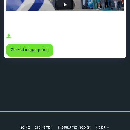
Lokale Politie Voorkempen - We kregen de kans om de
opendeurdag van Lokale Politie Voorkempen in beeld te
brengen. Een dag met tal van infostanden, rondleidingen en
spectaculaire demonstraties.
Zie Volledige galerij
HOME
DIENSTEN
INSPIRATIE NODIG?
MEER